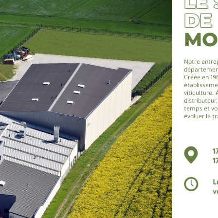
LE 
DE
MO
Notre entre
département
Créée en 196
établisseme
viticulture.
distributeur
temps et vo
évoluer le tr