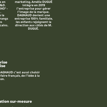
s en
marketing, Amélie DUGUÉ
R&D.
intègre en 2019
NO® -
l’entreprise pour gérer
.
l’image de la marque.
 la
DAGNAUD devient une
rangs
entreprise 100% familiale,
es
les enfants rejoignent la
cains.
direction aux côtés de M.
DUGUÉ.
rise
ise
DAGNAUD c’est aussi choisir
-faire français, de l’idée à la
ion.
ation sur-mesure