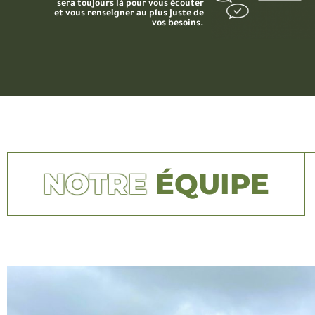
sera toujours là pour vous écouter
et vous renseigner au plus juste de
vos besoins.
NOTRE
ÉQUIPE