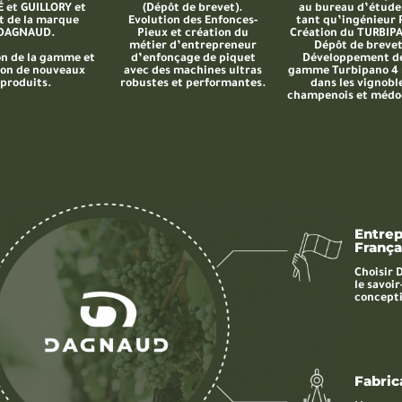
 et GUILLORY et
(Dépôt de brevet).
au bureau d’étude
t de la marque
Evolution des Enfonces-
tant qu’ingénieur 
DAGNAUD.
Pieux et création du
Création du TURBIPA
métier d’entrepreneur
Dépôt de brevet
on de la gamme et
d’enfonçage de piquet
Développement de
ion de nouveaux
avec des machines ultras
gamme Turbipano 4 
produits.
robustes et performantes.
dans les vignobl
champenois et médo
Entrep
França
Choisir 
le savoir
concept
Fabric