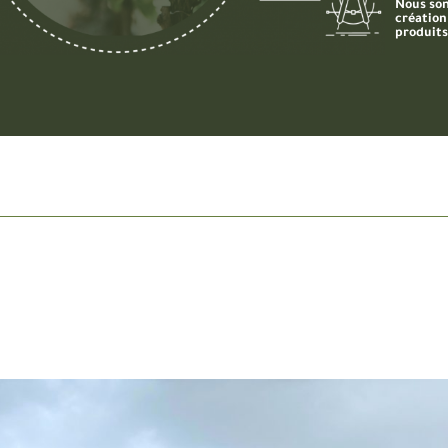
Nous som
création
produits