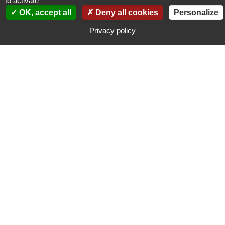
to activate
PERFORMANCE
OK, accept all
Deny all cookies
Personalize
Montage sur portique avant, pour une meilleure visibilité et une plus
Privacy policy
grande précision
DE NOMBREUSES OPTIONS
De nombreuses options sont disponibles.